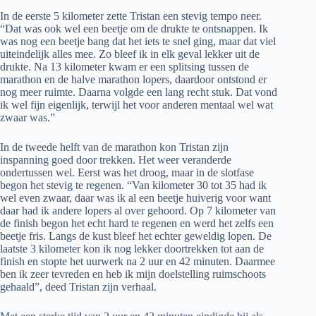
In de eerste 5 kilometer zette Tristan een stevig tempo neer.
“Dat was ook wel een beetje om de drukte te ontsnappen. Ik
was nog een beetje bang dat het iets te snel ging, maar dat viel
uiteindelijk alles mee. Zo bleef ik in elk geval lekker uit de
drukte. Na 13 kilometer kwam er een splitsing tussen de
marathon en de halve marathon lopers, daardoor ontstond er
nog meer ruimte. Daarna volgde een lang recht stuk. Dat vond
ik wel fijn eigenlijk, terwijl het voor anderen mentaal wel wat
zwaar was.”
In de tweede helft van de marathon kon Tristan zijn
inspanning goed door trekken. Het weer veranderde
ondertussen wel. Eerst was het droog, maar in de slotfase
begon het stevig te regenen. “Van kilometer 30 tot 35 had ik
wel even zwaar, daar was ik al een beetje huiverig voor want
daar had ik andere lopers al over gehoord. Op 7 kilometer van
de finish begon het echt hard te regenen en werd het zelfs een
beetje fris. Langs de kust bleef het echter geweldig lopen. De
laatste 3 kilometer kon ik nog lekker doortrekken tot aan de
finish en stopte het uurwerk na 2 uur en 42 minuten. Daarmee
ben ik zeer tevreden en heb ik mijn doelstelling ruimschoots
gehaald”, deed Tristan zijn verhaal.