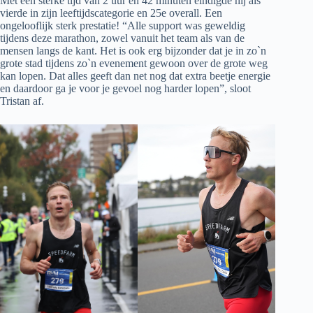
Met een sterke tijd van 2 uur en 42 minuten eindigde hij als
vierde in zijn leeftijdscategorie en 25e overall. Een
ongelooflijk sterk prestatie! “Alle support was geweldig
tijdens deze marathon, zowel vanuit het team als van de
mensen langs de kant. Het is ook erg bijzonder dat je in zo`n
grote stad tijdens zo`n evenement gewoon over de grote weg
kan lopen. Dat alles geeft dan net nog dat extra beetje energie
en daardoor ga je voor je gevoel nog harder lopen”, sloot
Tristan af.