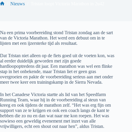
/
Nieuws
/
Tristan loopt Victoria Marathon in 2u42
Home
Na een prima voorbereiding stond Tristan zondag aan de sart
van de Victoria Marathon. Het werd een debuut om in te
lijsten met een ijzersterke tijd als resultaat.
Dat Tristan niet alleen op de fiets goed uit de voeten kon, was
al eerder duidelijk geworden met zijn goede
hardloopoptredens dit jaar. Een marathon was wel een flinke
stap in het onbekende, maar Tristan liet er geen gras
overgroeien en pakte de voorbereiding serieus aan met onder
meer twee keer een trainingskamp in de Sierra Nevada.
In het Canadese Victoria startte als lid van het Speedfarm
Running Team, waar hij in de voorbereiding al steun van
kreeg en ook tijdens de marathon zelf. “Het was erg fijn om
support van ze te krijgen en ook een coach langs de kant te
hebben die zo nu en dan wat naar me kon roepen. Het was
sowieso een geweldig evenement met inzet van alle
vrijwilligers, echt een shout out naar hen”, aldus Tristan.