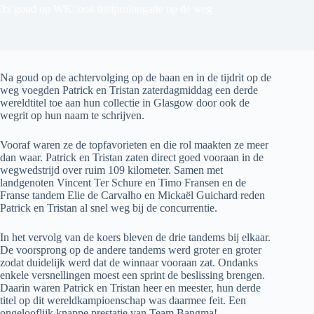
Home
3x goud op WK: ook titelprolongatie op de weg
Na goud op de achtervolging op de baan en in de tijdrit op de
weg voegden Patrick en Tristan zaterdagmiddag een derde
wereldtitel toe aan hun collectie in Glasgow door ook de
wegrit op hun naam te schrijven.
Vooraf waren ze de topfavorieten en die rol maakten ze meer
dan waar. Patrick en Tristan zaten direct goed vooraan in de
wegwedstrijd over ruim 109 kilometer. Samen met
landgenoten Vincent Ter Schure en Timo Fransen en de
Franse tandem Elie de Carvalho en Mickaël Guichard reden
Patrick en Tristan al snel weg bij de concurrentie.
In het vervolg van de koers bleven de drie tandems bij elkaar.
De voorsprong op de andere tandems werd groter en groter
zodat duidelijk werd dat de winnaar vooraan zat. Ondanks
enkele versnellingen moest een sprint de beslissing brengen.
Daarin waren Patrick en Tristan heer en meester, hun derde
titel op dit wereldkampioenschap was daarmee feit. Een
ongelooflijk knappe prestatie van Team Bangma!